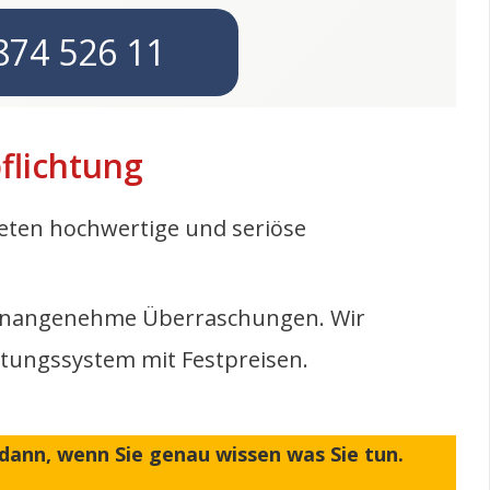
874 526 11
flichtung
ieten hochwertige und seriöse
er unangenehme Überraschungen. Wir
ltungssystem mit Festpreisen.
 dann, wenn Sie genau wissen was Sie tun.