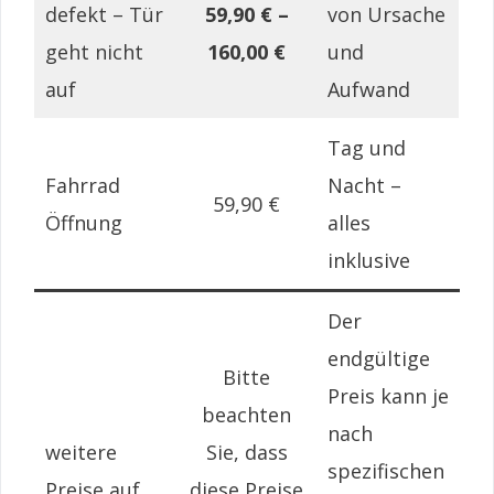
defekt – Tür
59,90 € –
von Ursache
geht nicht
160,00 €
und
auf
Aufwand
Tag und
Fahrrad
Nacht –
59,90 €
Öffnung
alles
inklusive
Der
endgültige
Bitte
Preis kann je
beachten
nach
weitere
Sie, dass
spezifischen
Preise auf
diese Preise