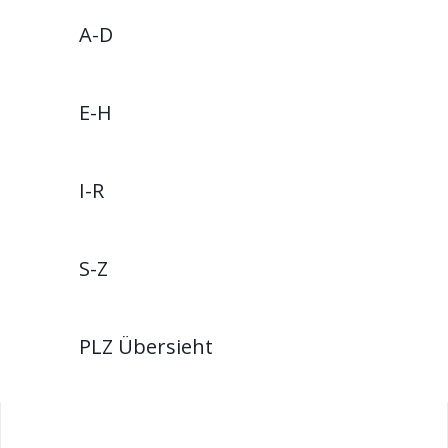
A-D
E-H
I-R
S-Z
PLZ Übersieht