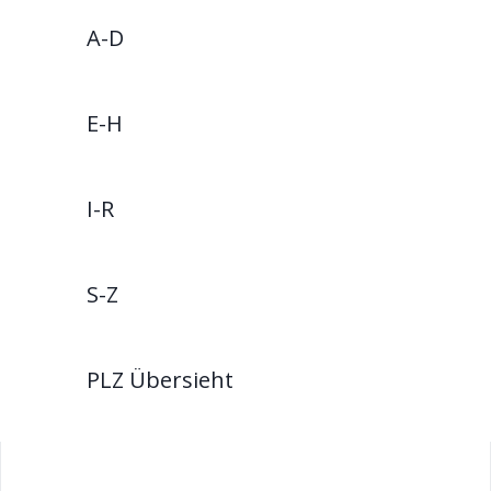
A-D
E-H
I-R
S-Z
PLZ Übersieht