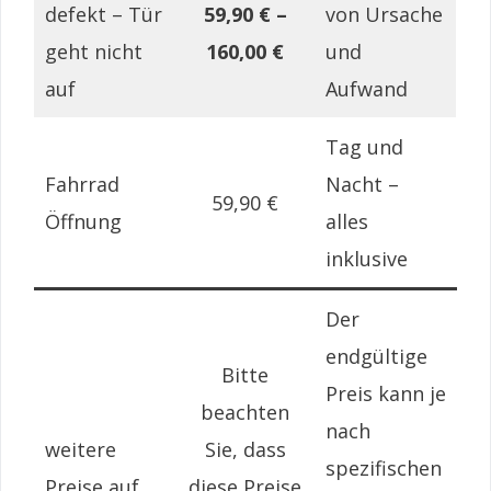
defekt – Tür
59,90 € –
von Ursache
geht nicht
160,00 €
und
auf
Aufwand
Tag und
Fahrrad
Nacht –
59,90 €
Öffnung
alles
inklusive
Der
endgültige
Bitte
Preis kann je
beachten
nach
weitere
Sie, dass
spezifischen
Preise auf
diese Preise