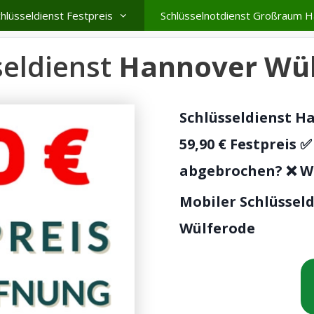
hlüsseldienst Festpreis
Schlüsselnotdienst Großraum 
seldienst
Hannover Wül
Schlüsseldienst H
59,90 € Festpreis ✅
abgebrochen? ❌ Wi
Mobiler Schlüssel
Wülferode