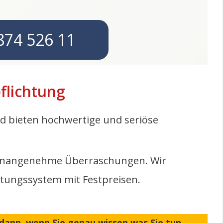
874 526 11
flichtung
d bieten hochwertige und seriöse
er unangenehme Überraschungen. Wir
ltungssystem mit Festpreisen.
 dann, wenn Sie genau wissen was Sie tun.