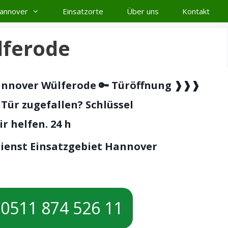
Hannover
Einsatzorte
Über uns
Kontakt
ferode
annover Wülferode 🔑 Türöffnung ❱❱❱
 Tür zugefallen? Schlüssel
r helfen. 24 h
dienst Einsatzgebiet Hannover
0511 874 526 11