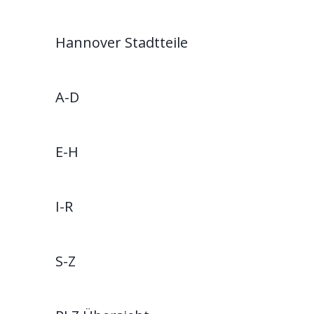
Hannover Stadtteile
A-D
E-H
I-R
S-Z